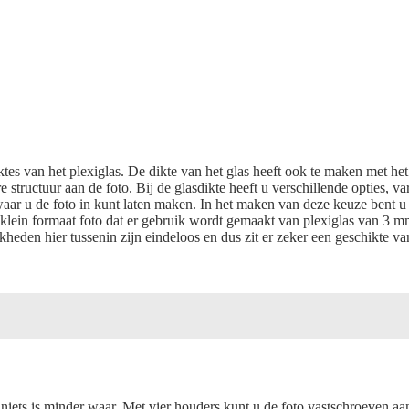
es van het plexiglas. De dikte van het glas heeft ook te maken met het f
re structuur aan de foto. Bij de glasdikte heeft u verschillende opties,
aar u de foto in kunt laten maken. In het maken van deze keuze bent u g
en klein formaat foto dat er gebruik wordt gemaakt van plexiglas van 3 
heden hier tussenin zijn eindeloos en dus zit er zeker een geschikte va
niets is minder waar. Met vier houders kunt u de foto vastschroeven aa