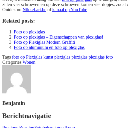
zitten vier schroeven en op deze schroeven komen vier dopjes, zodat 
Ontdek nu
Nikkel-art.be
of
kanaal op YouTube
Related posts:
Foto op plexiglas
Foto op plexiglas – Eigenschappen van plexiglas!
Foto op Plexiglas Modern Graffiti
Foto op aluminium en foto op plexiglas
Tags
foto op Plexiglas
kunst plexiglas
plexiglas
plexiglas foto
Categories
Wonen
Benjamin
Berichtnavigatie
Previous Reading
Fotobehang goedkoop