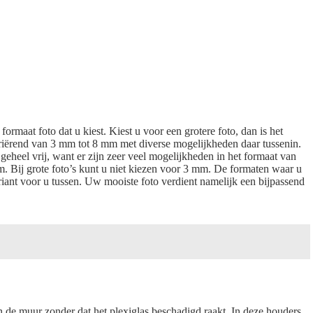
ormaat foto dat u kiest. Kiest u voor een grotere foto, dan is het
 variërend van 3 mm tot 8 mm met diverse mogelijkheden daar tussenin.
eheel vrij, want er zijn zeer veel mogelijkheden in het formaat van
mm. Bij grote foto’s kunt u niet kiezen voor 3 mm. De formaten waar u
riant voor u tussen. Uw mooiste foto verdient namelijk een bijpassend
n de muur zonder dat het plexiglas beschadigd raakt. In deze houders