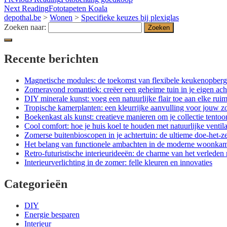
Next Reading
Fototapeten Koala
depothal.be
>
Wonen
>
Specifieke keuzes bij plexiglas
Zoeken naar:
Recente berichten
Magnetische modules: de toekomst van flexibele keukenopber
Zomeravond romantiek: creëer een geheime tuin in je eigen ach
DIY minerale kunst: voeg een natuurlijke flair toe aan elke ruim
Tropische kamerplanten: een kleurrijke aanvulling voor jouw zo
Boekenkast als kunst: creatieve manieren om je collectie tentoon
Cool comfort: hoe je huis koel te houden met natuurlijke ventil
Zomerse buitenbioscopen in je achtertuin: de ultieme doe-het-ze
Het belang van functionele ambachten in de moderne woonka
Retro-futuristische interieurideeën: de charme van het verlede
Interieurverlichting in de zomer: felle kleuren en innovaties
Categorieën
DIY
Energie besparen
Interieur