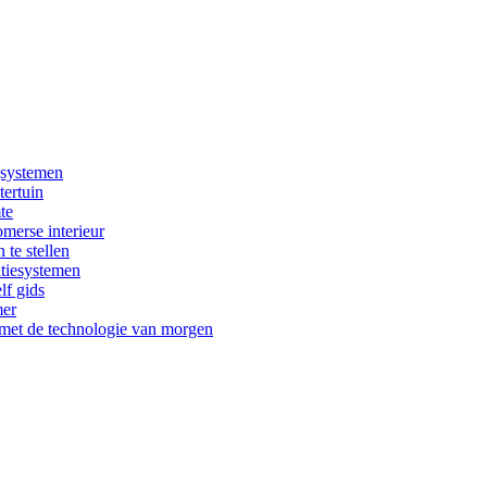
gsystemen
tertuin
te
merse interieur
 te stellen
atiesystemen
lf gids
mer
n met de technologie van morgen