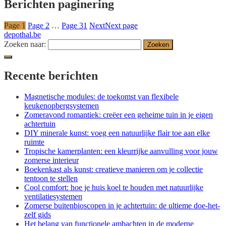
Berichten paginering
Page
1
Page
2
…
Page
31
Next
Next page
depothal.be
Zoeken naar:
Recente berichten
Magnetische modules: de toekomst van flexibele
keukenopbergsystemen
Zomeravond romantiek: creëer een geheime tuin in je eigen
achtertuin
DIY minerale kunst: voeg een natuurlijke flair toe aan elke
ruimte
Tropische kamerplanten: een kleurrijke aanvulling voor jouw
zomerse interieur
Boekenkast als kunst: creatieve manieren om je collectie
tentoon te stellen
Cool comfort: hoe je huis koel te houden met natuurlijke
ventilatiesystemen
Zomerse buitenbioscopen in je achtertuin: de ultieme doe-het-
zelf gids
Het belang van functionele ambachten in de moderne