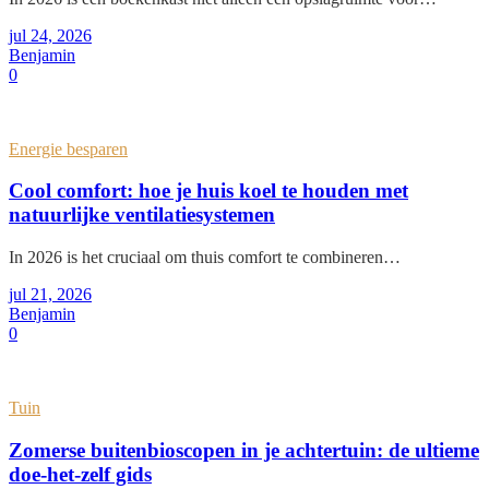
jul 24, 2026
Benjamin
0
Energie besparen
Cool comfort: hoe je huis koel te houden met
natuurlijke ventilatiesystemen
In 2026 is het cruciaal om thuis comfort te combineren…
jul 21, 2026
Benjamin
0
Tuin
Zomerse buitenbioscopen in je achtertuin: de ultieme
doe-het-zelf gids