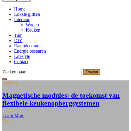
Home
Lokale gidsen
Interieur
Wonen
Keuken
Tuin
DIY
Raamdecoratie
Energie besparen
Lifestyle
Contact
Zoeken naar:
Keuken
Magnetische modules: de toekomst van
flexibele keukenopbergsystemen
Learn More
Tuin