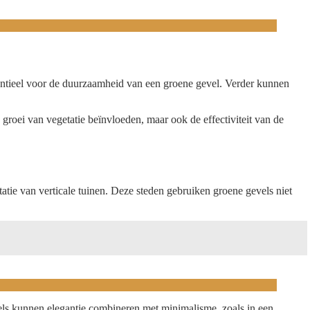
sentieel voor de duurzaamheid van een groene gevel. Verder kunnen
 groei van vegetatie beïnvloeden, maar ook de effectiviteit van de
tatie van verticale tuinen. Deze steden gebruiken groene gevels niet
els kunnen elegantie combineren met minimalisme, zoals in een