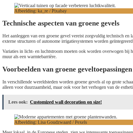
Afbeelding: ka_re / Pixabay
Technische aspecten van groene gevels
Het aanleggen van een groene gevel vereist zorgvuldig technisch en 
externe structuren of autonome irrigatiesystemen worden geïntegree
Variaties in licht- en luchtstroom moeten ook worden overwogen bij he
muur als een warmtebarrière.
Voorbeelden van groene geveltoepassingen
In verschillende wereldsteden worden groene gevels al op grote schaal
alleen voor duurzaamheid, maar ook voor het verhogen van de estheti
Lees ook:
Customized wall decoration on size!
Afbeelding: Lisa Goudzwaard / Pexels
Meer lokaal, in de Europese steden, zien we interessante toepassing