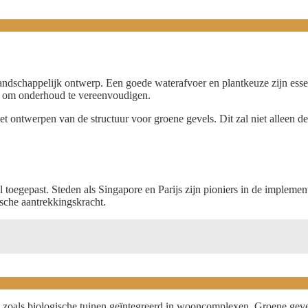
landschappelijk ontwerp. Een goede waterafvoer en plantkeuze zijn es
rd om onderhoud te vereenvoudigen.
t ontwerpen van de structuur voor groene gevels. Dit zal niet alleen de
 toegepast. Steden als Singapore en Parijs zijn pioniers in de implemen
sche aantrekkingskracht.
en zoals biologische tuinen geïntegreerd in wooncomplexen. Groene gev