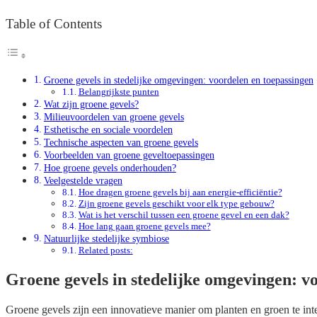
Table of Contents
Groene gevels in stedelijke omgevingen: voordelen en toepassingen
Belangrijkste punten
Wat zijn groene gevels?
Milieuvoordelen van groene gevels
Esthetische en sociale voordelen
Technische aspecten van groene gevels
Voorbeelden van groene geveltoepassingen
Hoe groene gevels onderhouden?
Veelgestelde vragen
Hoe dragen groene gevels bij aan energie-efficiëntie?
Zijn groene gevels geschikt voor elk type gebouw?
Wat is het verschil tussen een groene gevel en een dak?
Hoe lang gaan groene gevels mee?
Natuurlijke stedelijke symbiose
Related posts:
Groene gevels in stedelijke omgevingen: v
Groene gevels zijn een innovatieve manier om planten en groen te inte