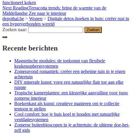
functioneel koken
Next Reading
Terracotta trends: bring de warmte van de
Middellandse Zee naar je interieur
depothal.be
>
Wonen
>
Digitale detox-hoeken in huis: creëer rust in
een hyperverbonden wereld
Zoeken naar:
Recente berichten
Magnetische modules: de toekomst van flexibele
keukenopbergsystemen
Zomeravond romantiek: creëer een geheime tuin in je eigen
achtertuin
DIY minerale kunst: voeg een natuurlijke flair toe aan elke
ruimte
Tropische kamerplanten: een kleurrijke aanvulling voor jouw
zomerse interieur
Boekenkast als kunst: creatieve manieren om je collectie
tentoon te stellen
Cool comfort: hoe je huis koel te houden met natuurlijke
ventilatiesystemen
Zomerse buitenbioscopen in je achtertuin: de ultieme doe-het-
zelf gids