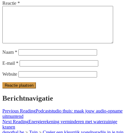
Reactie
*
Naam
*
E-mail
*
Website
Berichtnavigatie
Previous Reading
Podcaststudio thuis: maak jouw audio-opname
uitmuntend
Next Reading
Energierekening verminderen met waterzuinige
kranen
depothal.be
>
Tuin
>
Creëer een kleurrijk vogelparadijs in je tuin