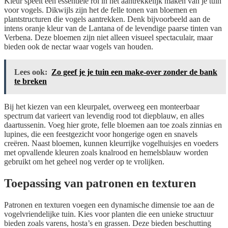
Kleur speelt een essentiële rol in het aantrekkelijk maken van je tuin
voor vogels. Dikwijls zijn het de felle tonen van bloemen en
plantstructuren die vogels aantrekken. Denk bijvoorbeeld aan de
intens oranje kleur van de Lantana of de levendige paarse tinten van
Verbena. Deze bloemen zijn niet alleen visueel spectaculair, maar
bieden ook de nectar waar vogels van houden.
Lees ook:
Zo geef je je tuin een make-over zonder de bank
te breken
Bij het kiezen van een kleurpalet, overweeg een monteerbaar
spectrum dat varieert van levendig rood tot diepblauw, en alles
daartussenin. Voeg hier grote, felle bloemen aan toe zoals zinnias en
lupines, die een feestgezicht voor hongerige ogen en snavels
creëren. Naast bloemen, kunnen kleurrijke vogelhuisjes en voeders
met opvallende kleuren zoals knalrood en hemelsblauw worden
gebruikt om het geheel nog verder op te vrolijken.
Toepassing van patronen en texturen
Patronen en texturen voegen een dynamische dimensie toe aan de
vogelvriendelijke tuin. Kies voor planten die een unieke structuur
bieden zoals varens, hosta’s en grassen. Deze bieden beschutting