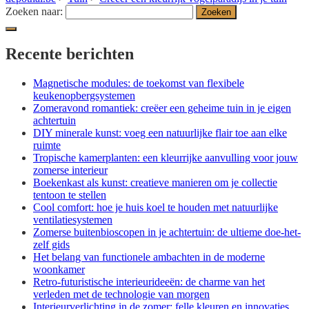
Zoeken naar:
Recente berichten
Magnetische modules: de toekomst van flexibele
keukenopbergsystemen
Zomeravond romantiek: creëer een geheime tuin in je eigen
achtertuin
DIY minerale kunst: voeg een natuurlijke flair toe aan elke
ruimte
Tropische kamerplanten: een kleurrijke aanvulling voor jouw
zomerse interieur
Boekenkast als kunst: creatieve manieren om je collectie
tentoon te stellen
Cool comfort: hoe je huis koel te houden met natuurlijke
ventilatiesystemen
Zomerse buitenbioscopen in je achtertuin: de ultieme doe-het-
zelf gids
Het belang van functionele ambachten in de moderne
woonkamer
Retro-futuristische interieurideeën: de charme van het
verleden met de technologie van morgen
Interieurverlichting in de zomer: felle kleuren en innovaties