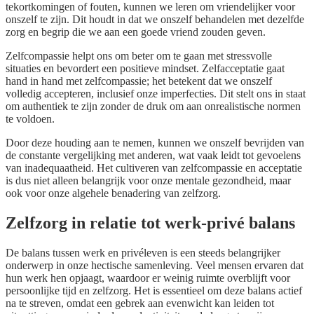
tekortkomingen of fouten, kunnen we leren om vriendelijker voor
onszelf te zijn. Dit houdt in dat we onszelf behandelen met dezelfde
zorg en begrip die we aan een goede vriend zouden geven.
Zelfcompassie helpt ons om beter om te gaan met stressvolle
situaties en bevordert een positieve mindset. Zelfacceptatie gaat
hand in hand met zelfcompassie; het betekent dat we onszelf
volledig accepteren, inclusief onze imperfecties. Dit stelt ons in staat
om authentiek te zijn zonder de druk om aan onrealistische normen
te voldoen.
Door deze houding aan te nemen, kunnen we onszelf bevrijden van
de constante vergelijking met anderen, wat vaak leidt tot gevoelens
van inadequaatheid. Het cultiveren van zelfcompassie en acceptatie
is dus niet alleen belangrijk voor onze mentale gezondheid, maar
ook voor onze algehele benadering van zelfzorg.
Zelfzorg in relatie tot werk-privé balans
De balans tussen werk en privéleven is een steeds belangrijker
onderwerp in onze hectische samenleving. Veel mensen ervaren dat
hun werk hen opjaagt, waardoor er weinig ruimte overblijft voor
persoonlijke tijd en zelfzorg. Het is essentieel om deze balans actief
na te streven, omdat een gebrek aan evenwicht kan leiden tot