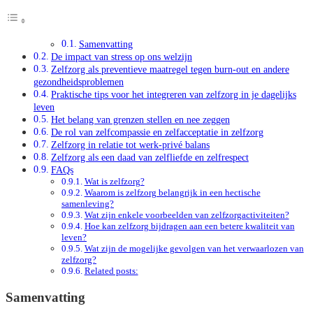
Samenvatting
De impact van stress op ons welzijn
Zelfzorg als preventieve maatregel tegen burn-out en andere
gezondheidsproblemen
Praktische tips voor het integreren van zelfzorg in je dagelijks
leven
Het belang van grenzen stellen en nee zeggen
De rol van zelfcompassie en zelfacceptatie in zelfzorg
Zelfzorg in relatie tot werk-privé balans
Zelfzorg als een daad van zelfliefde en zelfrespect
FAQs
Wat is zelfzorg?
Waarom is zelfzorg belangrijk in een hectische
samenleving?
Wat zijn enkele voorbeelden van zelfzorgactiviteiten?
Hoe kan zelfzorg bijdragen aan een betere kwaliteit van
leven?
Wat zijn de mogelijke gevolgen van het verwaarlozen van
zelfzorg?
Related posts:
Samenvatting