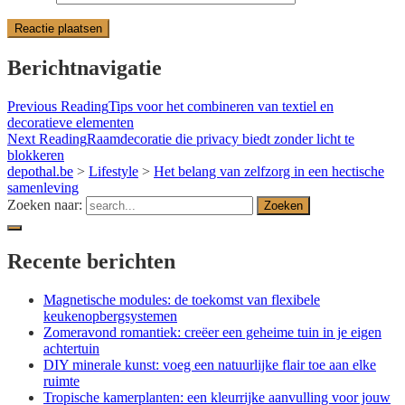
Berichtnavigatie
Previous Reading
Tips voor het combineren van textiel en
decoratieve elementen
Next Reading
Raamdecoratie die privacy biedt zonder licht te
blokkeren
depothal.be
>
Lifestyle
>
Het belang van zelfzorg in een hectische
samenleving
Zoeken naar:
Recente berichten
Magnetische modules: de toekomst van flexibele
keukenopbergsystemen
Zomeravond romantiek: creëer een geheime tuin in je eigen
achtertuin
DIY minerale kunst: voeg een natuurlijke flair toe aan elke
ruimte
Tropische kamerplanten: een kleurrijke aanvulling voor jouw