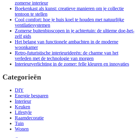
zomerse interieur
Boekenkast als kunst: creatieve manieren om je collectie
tentoon te stellen
Cool comfort: hoe je huis koel te houden met natuurlijke
ventilatiesystemen
Zomerse buitenbioscopen in je achtertuin: de ultieme doe-het-
zelf gids
Het belang van functionele ambachten in de moderne
woonkamer
Retro-futuristische interieurideeën: de charme van het
verleden met de technologie van morgen
Interieurverlichting in de zomer: felle kleuren en innovaties
Categorieën
DIY
Energie besparen
Interieur
Keuken
Lifestyle
Raamdecoratie
Tuin
Wonen