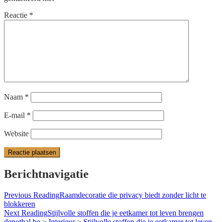
Reactie
*
Naam
*
E-mail
*
Website
Berichtnavigatie
Previous Reading
Raamdecoratie die privacy biedt zonder licht te
blokkeren
Next Reading
Stijlvolle stoffen die je eetkamer tot leven brengen
depothal.be
>
Interieur
>
Stijlvolle stoffen die je eetkamer tot leven