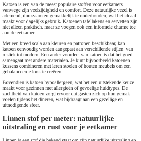
Katoen is een van de meest populaire stoffen voor eetkamers
vanwege zijn veelzijdigheid en comfort. Deze natuurlijke vezel is
ademend, duurzaam en gemakkelijk te onderhouden, wat het ideaal
maakt voor dagelijks gebruik. Katoenen tafellakens en servetten zijn
niet alleen praktisch, maar ze voegen ook een informele charme toe
aan de eetkamer.
Met een breed scala aan kleuren en patronen beschikbaar, kan
katoen eenvoudig worden aangepast aan verschillende stijlen, van
rustiek tot modern. Een ander voordeel van katoen is dat het goed
samengaat met andere materialen. Je kunt bijvoorbeeld katoenen
kussens combineren met leren stoelen of houten meubels om een
gebalanceerde look te creëren.
Bovendien is katoen hypoallergeen, wat het een uitstekende keuze
maakt voor gezinnen met allergieën of gevoelige huidtypes. De
zachtheid van katoen zorgt ervoor dat gasten zich op hun gemak
voelen tijdens het dineren, wat bijdraagt aan een gezellige en
uitnodigende sfeer.
Linnen stof per meter: natuurlijke
uitstraling en rust voor je eetkamer
Linnen is een stof die bekend staat om zijn natuurlijke uitstraling en