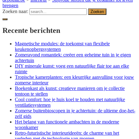
brengen
Zoeken naar:
Recente berichten
Magnetische modules: de toekomst van flexibele
keukenopbergsystemen
Zomeravond romantiek: creëer een geheime tuin in je eigen
achtertuin
DIY minerale kunst: voeg een natuurlijke flair toe aan elke
ruimte
Tropische kamerplanten: een kleurrijke aanvulling voor jouw
zomerse interieur
Boekenkast als kunst: creatieve manieren om je collectie
tentoon te stellen
Cool comfort: hoe je huis koel te houden met natuurlijke
ventilatiesystemen
Zomerse buitenbioscopen in je achtertuin: de ultieme doe-het-
zelf gids
Het belang van functionele ambachten in de moderne
woonkamer
Retro-futuristische interieurideeën: de charme van het
verleden met de technologie van morgen