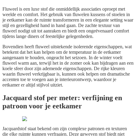
Fluweel is een luxe stof die onmiddellijk associaties oproept met
weelde en comfort. Het gebruik van fluwelen kussens of stoelen in
je eetkamer kan de ruimte transformeren in een elegante setting waar
stijl en gezelligheid hand in hand gaan. De zachte textuur van
fluweel nodigt uit tot aanraken en biedt een ongeëvenaard comfort
tijdens lange diners of feestelijke gelegenheden.
Bovendien heeft fluweel uitstekende isolerende eigenschappen, wat
betekent dat het kan helpen om de temperatuur in de eetkamer
aangenaam te houden, ongeacht het seizoen. In de winter voelt
fluweel warm aan, terwijl het in de zomer ook kan bijdragen aan een
koele sfeer door zijn ademende eigenschappen. De rijke kleuren
waarin fluweel verkrijgbaar is, kunnen ook helpen om dramatische
accenten toe te voegen aan je interieurontwerp, waardoor je
eetkamer er altijd stijlvol uitziet.
Jacquard stof per meter: verfijning en
patroon voor je eetkamer
Jacquardstof staat bekend om zijn complexe patronen en texturen
die elke ruimte kunnen verfraaien. Deze geweven stof biedt niet