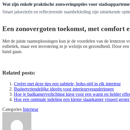
Wat zijn enkele praktische zonweringopties voor stadsappartem
Smart jaloezieën en reflecterende raambekleding zijn uitstekende opties
Een zonovergoten toekomst, met comfort 
Met de juiste raamoplossingen kun je de voordelen van de lentezon v
esthetiek, maar een investering in je welzijn en gezondheid. Door e
hand gaan.
Related posts:
Creëer met deze tips een subtiele, boho-stijl in elk interieur
Budgetvriendelijke ideeën voor interieurveranderingen
Hoe je badkamerverlichting kiest voor een warm en helder effe
Hoe een optimale indeling een kleine slaapkamer visueel grote
Categories
Interieur