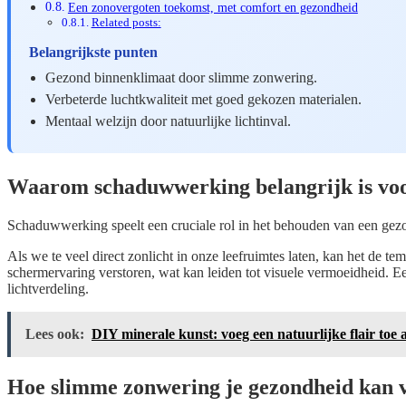
Een zonovergoten toekomst, met comfort en gezondheid
Related posts:
Belangrijkste punten
Gezond binnenklimaat door slimme zonwering.
Verbeterde luchtkwaliteit met goed gekozen materialen.
Mentaal welzijn door natuurlijke lichtinval.
Waarom schaduwwerking belangrijk is voor
Schaduwwerking speelt een cruciale rol in het behouden van een gezo
Als we te veel direct zonlicht in onze leefruimtes laten, kan het de t
schermervaring verstoren, wat kan leiden tot visuele vermoeidheid. 
lichtverdeling.
Lees ook:
DIY minerale kunst: voeg een natuurlijke flair toe 
Hoe slimme zonwering je gezondheid kan 