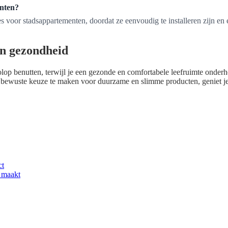
enten?
 voor stadsappartementen, doordat ze eenvoudig te installeren zijn en eff
en gezondheid
olop benutten, terwijl je een gezonde en comfortabele leefruimte onder
en bewuste keuze te maken voor duurzame en slimme producten, geniet 
ct
r maakt