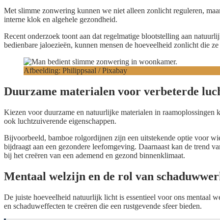
Met slimme zonwering kunnen we niet alleen zonlicht reguleren, maar
interne klok en algehele gezondheid.
Recent onderzoek toont aan dat regelmatige blootstelling aan natuurl
bedienbare jaloezieën, kunnen mensen de hoeveelheid zonlicht die z
Afbeelding: Philippsaal / Pixabay
Duurzame materialen voor verbeterde luch
Kiezen voor duurzame en natuurlijke materialen in raamoplossingen ka
ook luchtzuiverende eigenschappen.
Bijvoorbeeld, bamboe rolgordijnen zijn een uitstekende optie voor wie
bijdraagt aan een gezondere leefomgeving. Daarnaast kan de trend v
bij het creëren van een ademend en gezond binnenklimaat.
Mentaal welzijn en de rol van schaduwwer
De juiste hoeveelheid natuurlijk licht is essentieel voor ons mentaal 
en schaduweffecten te creëren die een rustgevende sfeer bieden.