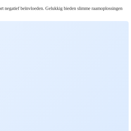
mfort negatief beïnvloeden. Gelukkig bieden slimme raamoplossingen