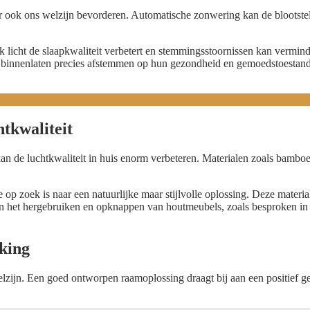
 ook ons welzijn bevorderen. Automatische zonwering kan de blootstelli
ijk licht de slaapkwaliteit verbetert en stemmingsstoornissen kan verm
e binnenlaten precies afstemmen op hun gezondheid en gemoedstoestand
tkwaliteit
n de luchtkwaliteit in huis enorm verbeteren. Materialen zoals bamboe 
 op zoek is naar een natuurlijke maar stijlvolle oplossing. Deze materia
an het hergebruiken en opknappen van houtmeubels, zoals besproken i
king
welzijn. Een goed ontworpen raamoplossing draagt bij aan een positief g