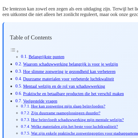
De lentezon kan zowel een zegen als een uitdaging zijn. Terwijl het 
een uitkomst die niet alleen het zonlicht reguleert, maar ook onze gez
Table of Contents
Belangrijkste punten
Waarom schaduwwerking belangrijk is voor je welzijn
Hoe slimme zonwering je gezondheid kan verbeteren
Duurzame materialen voor verbeterde luchtkwaliteit
Mentaal welzijn en de rol van schaduwwerking
Praktische en betaalbare producten die het verschil maken
Veelgestelde vragen
Hoe kan zonwering mijn slaap beïnvloeden?
Zijn duurzame raamoplossingen duurder?
Hoe beïnvloedt schaduwwerking mijn mentale welzijn?
Welke materialen zijn het beste voor luchtkwaliteit?
Wat zijn enkele praktische zonweringopties voor stadsappartem