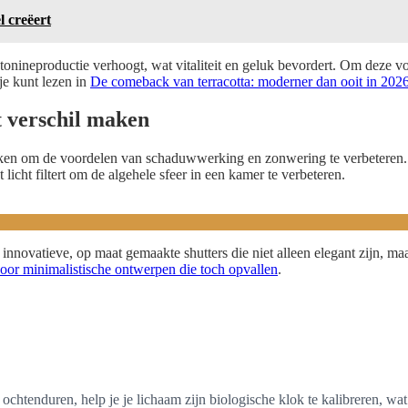
l creëert
erotonineproductie verhoogt, wat vitaliteit en geluk bevordert. Om deze
 je kunt lezen in
De comeback van terracotta: moderner dan ooit in 202
t verschil maken
ruiken om de voordelen van schaduwwerking en zonwering te verbeteren. 
 licht filtert om de algehele sfeer in een kamer te verbeteren.
nnovatieve, op maat gemaakte shutters die niet alleen elegant zijn, m
voor minimalistische ontwerpen die toch opvallen
.
s ochtenduren, help je je lichaam zijn biologische klok te kalibreren, wat