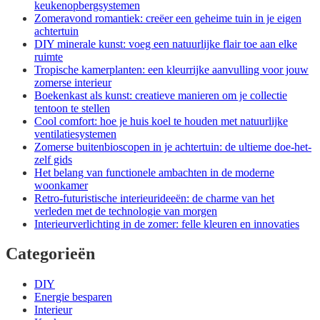
keukenopbergsystemen
Zomeravond romantiek: creëer een geheime tuin in je eigen
achtertuin
DIY minerale kunst: voeg een natuurlijke flair toe aan elke
ruimte
Tropische kamerplanten: een kleurrijke aanvulling voor jouw
zomerse interieur
Boekenkast als kunst: creatieve manieren om je collectie
tentoon te stellen
Cool comfort: hoe je huis koel te houden met natuurlijke
ventilatiesystemen
Zomerse buitenbioscopen in je achtertuin: de ultieme doe-het-
zelf gids
Het belang van functionele ambachten in de moderne
woonkamer
Retro-futuristische interieurideeën: de charme van het
verleden met de technologie van morgen
Interieurverlichting in de zomer: felle kleuren en innovaties
Categorieën
DIY
Energie besparen
Interieur