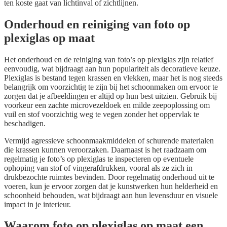
ten koste gaat van lichtinval of zichtlijnen.
Onderhoud en reiniging van foto op
plexiglas op maat
Het onderhoud en de reiniging van foto’s op plexiglas zijn relatief
eenvoudig, wat bijdraagt aan hun populariteit als decoratieve keuze.
Plexiglas is bestand tegen krassen en vlekken, maar het is nog steeds
belangrijk om voorzichtig te zijn bij het schoonmaken om ervoor te
zorgen dat je afbeeldingen er altijd op hun best uitzien. Gebruik bij
voorkeur een zachte microvezeldoek en milde zeepoplossing om
vuil en stof voorzichtig weg te vegen zonder het oppervlak te
beschadigen.
Vermijd agressieve schoonmaakmiddelen of schurende materialen
die krassen kunnen veroorzaken. Daarnaast is het raadzaam om
regelmatig je foto’s op plexiglas te inspecteren op eventuele
ophoping van stof of vingerafdrukken, vooral als ze zich in
drukbezochte ruimtes bevinden. Door regelmatig onderhoud uit te
voeren, kun je ervoor zorgen dat je kunstwerken hun helderheid en
schoonheid behouden, wat bijdraagt aan hun levensduur en visuele
impact in je interieur.
Waarom foto op plexiglas op maat een