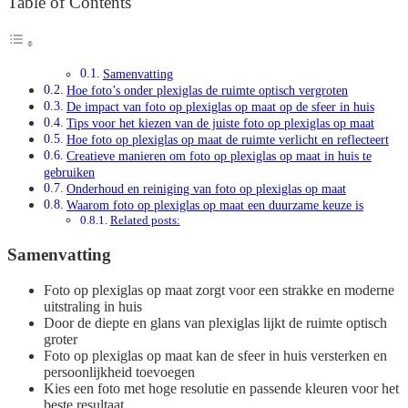
Table of Contents
Samenvatting
Hoe foto’s onder plexiglas de ruimte optisch vergroten
De impact van foto op plexiglas op maat op de sfeer in huis
Tips voor het kiezen van de juiste foto op plexiglas op maat
Hoe foto op plexiglas op maat de ruimte verlicht en reflecteert
Creatieve manieren om foto op plexiglas op maat in huis te
gebruiken
Onderhoud en reiniging van foto op plexiglas op maat
Waarom foto op plexiglas op maat een duurzame keuze is
Related posts:
Samenvatting
Foto op plexiglas op maat zorgt voor een strakke en moderne
uitstraling in huis
Door de diepte en glans van plexiglas lijkt de ruimte optisch
groter
Foto op plexiglas op maat kan de sfeer in huis versterken en
persoonlijkheid toevoegen
Kies een foto met hoge resolutie en passende kleuren voor het
beste resultaat