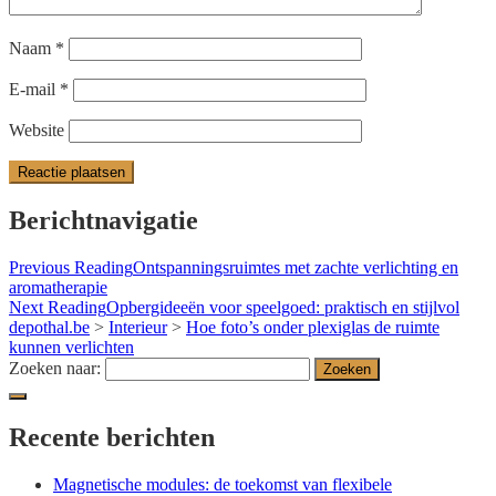
Naam
*
E-mail
*
Website
Berichtnavigatie
Previous Reading
Ontspanningsruimtes met zachte verlichting en
aromatherapie
Next Reading
Opbergideeën voor speelgoed: praktisch en stijlvol
depothal.be
>
Interieur
>
Hoe foto’s onder plexiglas de ruimte
kunnen verlichten
Zoeken naar:
Recente berichten
Magnetische modules: de toekomst van flexibele