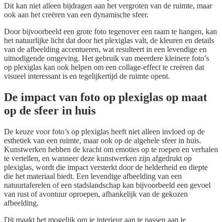
Dit kan niet alleen bijdragen aan het vergroten van de ruimte, maar
ook aan het creëren van een dynamische sfeer.
Door bijvoorbeeld een grote foto tegenover een raam te hangen, kan
het natuurlijke licht dat door het plexiglas valt, de kleuren en details
van de afbeelding accentueren, wat resulteert in een levendige en
uitnodigende omgeving. Het gebruik van meerdere kleinere foto’s
op plexiglas kan ook helpen om een collage-effect te creëren dat
visueel interessant is en tegelijkertijd de ruimte opent.
De impact van foto op plexiglas op maat
op de sfeer in huis
De keuze voor foto’s op plexiglas heeft niet alleen invloed op de
esthetiek van een ruimte, maar ook op de algehele sfeer in huis.
Kunstwerken hebben de kracht om emoties op te roepen en verhalen
te vertellen, en wanneer deze kunstwerken zijn afgedrukt op
plexiglas, wordt die impact versterkt door de helderheid en diepte
die het materiaal biedt. Een levendige afbeelding van een
natuurtaferelen of een stadslandschap kan bijvoorbeeld een gevoel
van rust of avontuur oproepen, afhankelijk van de gekozen
afbeelding.
Dit maakt het mogelijk om je interieur aan te passen aan je