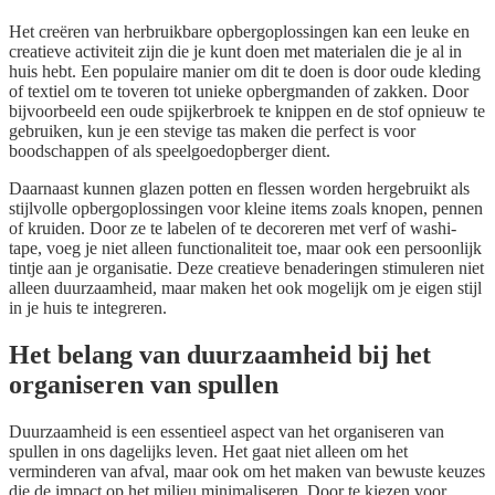
Het creëren van herbruikbare opbergoplossingen kan een leuke en
creatieve activiteit zijn die je kunt doen met materialen die je al in
huis hebt. Een populaire manier om dit te doen is door oude kleding
of textiel om te toveren tot unieke opbergmanden of zakken. Door
bijvoorbeeld een oude spijkerbroek te knippen en de stof opnieuw te
gebruiken, kun je een stevige tas maken die perfect is voor
boodschappen of als speelgoedopberger dient.
Daarnaast kunnen glazen potten en flessen worden hergebruikt als
stijlvolle opbergoplossingen voor kleine items zoals knopen, pennen
of kruiden. Door ze te labelen of te decoreren met verf of washi-
tape, voeg je niet alleen functionaliteit toe, maar ook een persoonlijk
tintje aan je organisatie. Deze creatieve benaderingen stimuleren niet
alleen duurzaamheid, maar maken het ook mogelijk om je eigen stijl
in je huis te integreren.
Het belang van duurzaamheid bij het
organiseren van spullen
Duurzaamheid is een essentieel aspect van het organiseren van
spullen in ons dagelijks leven. Het gaat niet alleen om het
verminderen van afval, maar ook om het maken van bewuste keuzes
die de impact op het milieu minimaliseren. Door te kiezen voor