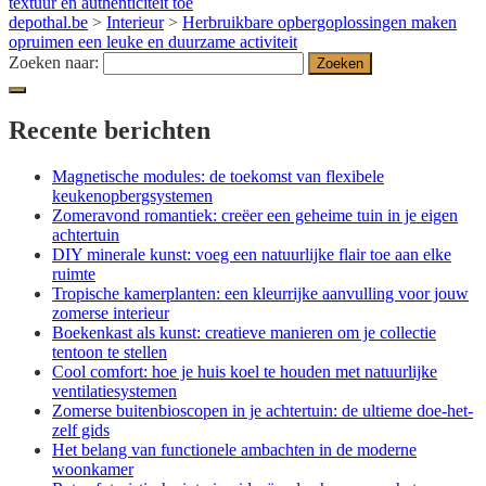
textuur en authenticiteit toe
depothal.be
>
Interieur
>
Herbruikbare opbergoplossingen maken
opruimen een leuke en duurzame activiteit
Zoeken naar:
Recente berichten
Magnetische modules: de toekomst van flexibele
keukenopbergsystemen
Zomeravond romantiek: creëer een geheime tuin in je eigen
achtertuin
DIY minerale kunst: voeg een natuurlijke flair toe aan elke
ruimte
Tropische kamerplanten: een kleurrijke aanvulling voor jouw
zomerse interieur
Boekenkast als kunst: creatieve manieren om je collectie
tentoon te stellen
Cool comfort: hoe je huis koel te houden met natuurlijke
ventilatiesystemen
Zomerse buitenbioscopen in je achtertuin: de ultieme doe-het-
zelf gids
Het belang van functionele ambachten in de moderne
woonkamer