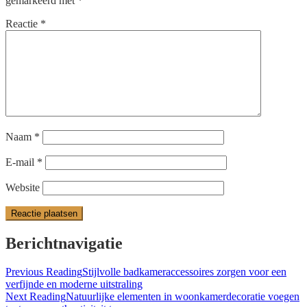
gemarkeerd met
*
Reactie
*
Naam
*
E-mail
*
Website
Berichtnavigatie
Previous Reading
Stijlvolle badkameraccessoires zorgen voor een
verfijnde en moderne uitstraling
Next Reading
Natuurlijke elementen in woonkamerdecoratie voegen