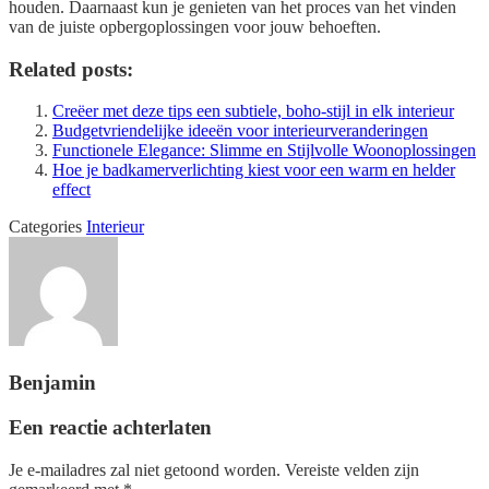
houden. Daarnaast kun je genieten van het proces van het vinden
van de juiste opbergoplossingen voor jouw behoeften.
Related posts:
Creëer met deze tips een subtiele, boho-stijl in elk interieur
Budgetvriendelijke ideeën voor interieurveranderingen
Functionele Elegance: Slimme en Stijlvolle Woonoplossingen
Hoe je badkamerverlichting kiest voor een warm en helder
effect
Categories
Interieur
Benjamin
Een reactie achterlaten
Je e-mailadres zal niet getoond worden.
Vereiste velden zijn