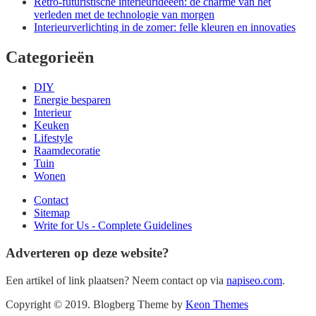
Retro-futuristische interieurideeën: de charme van het
verleden met de technologie van morgen
Interieurverlichting in de zomer: felle kleuren en innovaties
Categorieën
DIY
Energie besparen
Interieur
Keuken
Lifestyle
Raamdecoratie
Tuin
Wonen
Contact
Sitemap
Write for Us - Complete Guidelines
Adverteren op deze website?
Een artikel of link plaatsen? Neem contact op via
napiseo.com
.
Copyright © 2019. Blogberg Theme by
Keon Themes