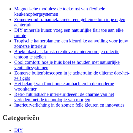
Magnetische modules: de toekomst van flexibele
keukenopbergsystemen
Zomeravond romantiek: creëer een geheime tuin in je eigen
achtertuin
DIY minerale kunst: voeg een natuurlijke flair toe aan elke
ruimte
Tropische kamerplanten: een kleurrijke aanvulling voor jouw
zomerse interieur
Boekenkast als kunst: creatieve manieren om je collectie
tentoon te stellen
Cool comfort: hoe je huis koel te houden met natuurlijke
ventilatiesystemen
Zomerse buitenbioscopen in je achtertuin: de ultieme doe-het-
zelf gids
Het belang van functionele ambachten in de moderne
woonkamer
Retro-futuristische interieurideeën: de charme van het
verleden met de technologie van morgen
Interieurverlichting in de zomer: felle kleuren en innovaties
Categorieën
DIY