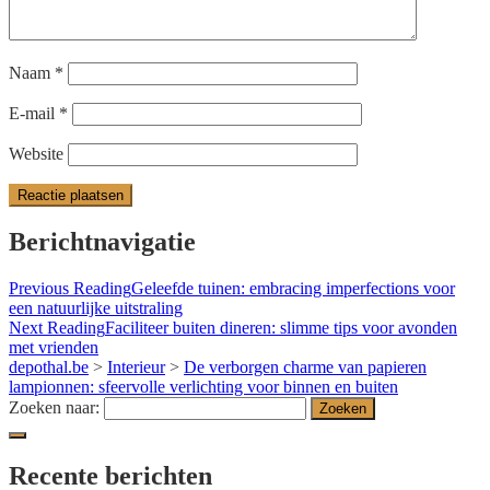
Naam
*
E-mail
*
Website
Berichtnavigatie
Previous Reading
Geleefde tuinen: embracing imperfections voor
een natuurlijke uitstraling
Next Reading
Faciliteer buiten dineren: slimme tips voor avonden
met vrienden
depothal.be
>
Interieur
>
De verborgen charme van papieren
lampionnen: sfeervolle verlichting voor binnen en buiten
Zoeken naar:
Recente berichten